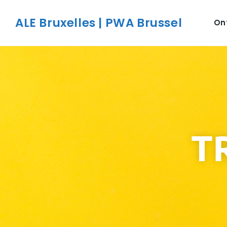
ALE Bruxelles | PWA Brussel
On
T