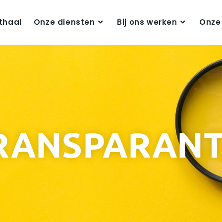
thaal
Onze diensten
Bij ons werken
Onze
RANSPARANT